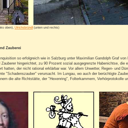
inks oben),
Ulrichsbründl
(unten und rechts)
nd Zauberei
Inquisition so erfolgreich wie in Salzburg unter Maximilian Gandolph Graf v
 Zauberer hingerichtet, zu 90 Prozent sozial ausgegrenzte Habenichtse, di
t hatten, der nicht rational erklärbar war. Vor allem Unwetter, Regen- und D
nte "Schadenszauber" verursacht. Im Lungau, wo auch der berüchtigte Zaubere
nnern die alte Richtstätte, der "Hexenring", Folterkammern, Verhörprotokolle