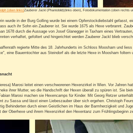
olph (oben links)
Zauberer Jackl (Phantobild)(links oben), Fotodokumentation (oben rechts 
rin wurde in der Burg Golling wurde bei einem Opferstockdiebstahl gefasst, e
 dass auch ihr Sohn ein Zauberer ist. Sie wurde 1675 als Hexe verbrannt. Zau
an 1678 durch die Aussage von Josef Glanegger in Taxham eines Vertrauten,
nnten verhaftet, gefoltert und hingerichtet werden Zauberer Jackl blieb versc
affenrath regierte Mitte des 18. Jahrhunderts im Schloss Moosham und liess
xe", eine Bauerntochter aus Steindorf als die letzte Hexe in Moosham foltern
isnacht
resa) Marosi leitet einen verschworenen Hexenzirkel in Wien. Vor Jahren hat 
heke ihrer Mutter, wo die Handschrift der Hexen überall zu spüren ist. Sie 
abian Marosi machen sie Hexencamps für Kinder. Mit Georg Retzer unterhält 
mt zu Sassa und lässt einen Liebeszauber über sich ergehen. Christoph Feurs
tig Behinderten durch einen Geistlichen im Haus der Barmherzigkeit und Juge
t der Oberhexe und ihrem Hexenzirkel den Hexentanz zum Frühlingsbeginn zel