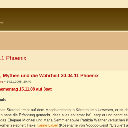
kes
11 Phoenix
te Suche
, Mythen und die Wahrheit 30.04.11 Phoenix
ule
»
14.11.2008, 20:40
ementag 15.11.08 auf 3sat
hule
as Starchel treibt auf dem Magdalensberg in Kärnten sein Unwesen, er ist de
ch habe die Erfahrung gemacht, dass alles erklärbar ist", sagt er und nennt 
, das Ehepaar Michael und Maria Semmler sowie Patrizia Walther versuchen ihr
vorher zelebriert Hexe
Karine LaBel
(Kosename von Voodoo-Geist "Erzulie") au