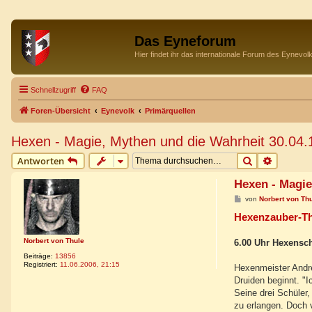
Das Eyneforum
Hier findet ihr das internationale Forum des Eynevol
Schnellzugriff
FAQ
Foren-Übersicht
Eynevolk
Primärquellen
Hexen - Magie, Mythen und die Wahrheit 30.04.
Suche
Erweiter
Antworten
Hexen - Magie
B
von
Norbert von Th
e
Hexenzauber-Th
i
t
r
a
Norbert von Thule
6.00 Uhr Hexensc
g
Beiträge:
13856
Registriert:
11.06.2006, 21:15
Hexenmeister Andre
Druiden beginnt. "I
Seine drei Schüler
zu erlangen. Doch 