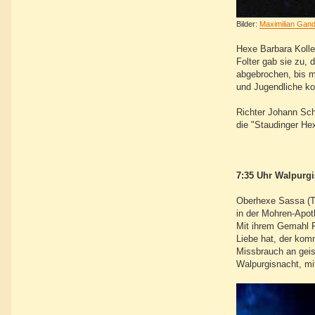
Bilder:
Maximilian Gand
Hexe Barbara Kolle
Folter gab sie zu,
abgebrochen, bis m
und Jugendliche ko
Richter Johann Sch
die "Staudinger He
7:35 Uhr Walpurg
Oberhexe Sassa (Te
in der Mohren-Apot
Mit ihrem Gemahl F
Liebe hat, der kom
Missbrauch an geis
Walpurgisnacht, mi