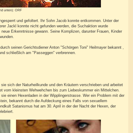
und unten): ORF
ingesperrt und gefoltert. Ihr Sohn Jacob konnte entkommen. Unter der
berer Jackl konnte nicht gefunden werden, die Suchaktion wurde
 neue Erkenntnisse gewann. Seine Komplizen, darunter Frauen, Kinder
hwunden.
 durch seinen Gerichtsdiener Anton "Schörgen Toni" Heilmayer bekannt ,
 und schließlich am "Passeggen" verbrennen.
sie sich der Naturheilkunde und den Kräutern verschrieben und arbeitet
bietet vom kleinsten Wehwehchen bis zum Liebeskummer ein Mittelchen.
sie einen Hexenladen in der Wipplingerstrasse. Wer ein Problem mit der
tein, bekannt durch die Aufdeckung eines Falls von sexuellem
ndkult Satanismus hat am 30. April in der der Nacht der Hexen, der
ebriert.