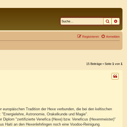
Suche
Erwe
Registrieren
Anmelden
15 Beiträge • Seite
1
von
1
r europäischen Tradition der Hexe verbunden, die bei den keltischen
es: "Energielehre, Astronomie, Orakelkunde und Magie".
 Diplom "zertifizierte Venefica (Hexe) bzw. Veneficus (Hexenmeister)"
s Haiti an den Hexenlehrlingen noch eine Voodoo-Reinigung.