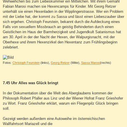
Wehwehchen bis zum Liebeskummer ein Mittelchen. Mit ihrem Gemahl
Fabian Marosi machen sie Hexencamps für Kinder. Mit Georg Retzer
unterhält sie einen Hexenladen in der Wipplingerstrasse. Wer ein Problem
mit der Liebe hat, der kommt zu Sassa und lässt einen Liebeszauber über
sich ergehen. Christoph Feurstein, bekannt durch die Aufdeckung eines
Falls von sexuellem Missbrauch an geistig Behinderten durch einen
Geistlichen im Haus der Barmherzigkeit und Jugendkult Satanismus hat
am 30. April in der der Nacht der Hexen, der Walpurgisnacht, mit der
Oberhexe und ihrem Hexenzirkel den Hexentanz zum Frühlingsbeginn
zelebriert.
Fotos:
Christoph Feurstein
(links),
Georg Retzer
(Mitte),
Sassa Marosi
(rechts)
7.45 Uhr Alles was Glück bringt
In der Dokumentation über die Welt des Aberglaubens kommen der
Philosoph Robert Pfaller aus Linz und der Wiener Hofrat Franz Grieshofer
zu Wort. Franz Grieshofer erklärt, warum ein Fliegenpilz Glück bringen
soll.
Gezeigt werden außerdem eine Autoweihe im österreichischen
Wallfahrtsort Mariazell und die