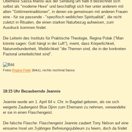
Oberhexe Sassa Marosi aus der Sendung um halb 8 bezeichnet sich
selbst als "moderne Hexe" und beschäftigt sich hier unter anderem mit
alten "Göttinnentraditionen", in denen sie gemeinsam mit anderen Frauen
eine - für sie passende - "spezifisch weiblichen Spiritualität", die nicht
zuletzt in Ritualen, die einen starken Naturbezug aufweisen, zum
Ausdruck kommen findet.
Die Leiterin des Instituts für Praktische Theologie, Regina Polak ("Man
könnte sagen: Gott hängt in der Luft"), meint, dass Körperlichkeit,
Naturverbundenheit, Weiblichkeit "die Themen sind, die in der konkreten
Pastoral unterbelichtet sind".
Fotos:
Regina Polak
(links), rechts nochmal Sassa
18:15 Uhr Bezaubernde Jeannie
Jeannie wurde am 1. April 64 v. Chr. in Bagdad geboren, als sie sich
weigerte Zaubergeist Blue Djinn zum Ehemann zu nehmen, verwandelte
er sie in einen Flaschengeist.
Die falsche Flasche: Flaschengeist Jeannie zaubert Tony Nelson auf eine
einsame Insel um 3-jähriges Befreiungsjubileum zu feiern, doch da findet