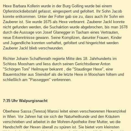
Hexe Barbara Kollerin wurde in der Burg Golling wurde bei einem
Opferstockdiebstahl gefasst, eingesperrt und gefoltert. Ihr Sohn Jacob
konnte entkommen. Unter der Folter gab sie zu, dass auch ihr Sohn ein
Zauberer ist. Sie wurde 1675 als Hexe verbrannt. Zauberer Jackl konnte
nicht gefunden werden, die Suchaktion wurde abgebrochen, bis man 1678
durch die Aussage von Josef Glanegger in Taxham eines Vertrauten,
neue Erkenntnisse gewann. Seine Komplizen, darunter Frauen, Kinder
und Jugendliche konnten verhaftet, gefoltert und hingerichtet werden
Zauberer Jackl blieb verschwunden.
Richter Johann Schaffenrath regierte Mitte des 18. Jahrhunderts im
Schloss Moosham und liess durch seinen Gerichtsdiener Anton
"Schörgen Toni" Heilmayer bekannt , die "Staudinger Hexe", eine
Bauerntochter aus Steindorf als die letzte Hexe in Moosham foltern und
schließlich am "Passeggen" verbrennen.
7:35 Uhr Walpurgisnacht
Oberhexe Sassa (Teresa) Marosi leitet einen verschworenen Hexenzirkel
in Wien. Vor Jahren hat sie sich der Naturheilkunde und den Kräutern
verschrieben und arbeitet in der Mohren-Apotheke ihrer Mutter, wo die
Handschrift der Hexen überall zu spüren ist. Sie bietet vom kleinsten