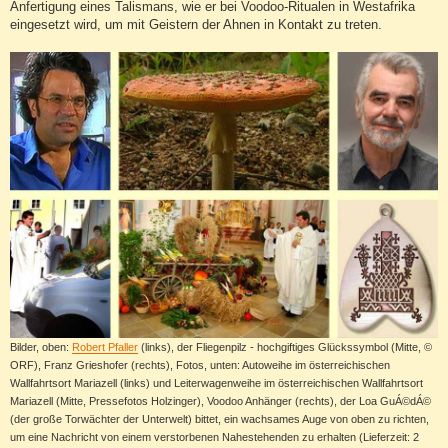
Anfertigung eines Talismans, wie er bei Voodoo-Ritualen in Westafrika
eingesetzt wird, um mit Geistern der Ahnen in Kontakt zu treten.
Bilder, oben:
Robert Pfaller
(links), der Fliegenpilz - hochgiftiges Glückssymbol (Mitte, ©
ORF), Franz Grieshofer (rechts), Fotos, unten: Autoweihe im österreichischen
Wallfahrtsort Mariazell (links) und Leiterwagenweihe im österreichischen Wallfahrtsort
Mariazell (Mitte, Pressefotos Holzinger), Voodoo Anhänger (rechts), der Loa GuÁ©dÁ©
(der große Torwächter der Unterwelt) bittet, ein wachsames Auge von oben zu richten,
um eine Nachricht von einem verstorbenen Nahestehenden zu erhalten (Lieferzeit: 2