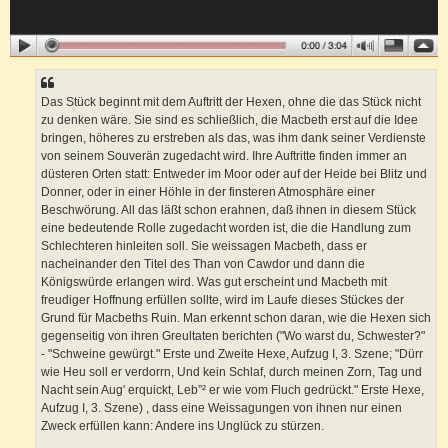
Das Stück beginnt mit dem Auftritt der Hexen, ohne die das Stück nicht
zu denken wäre. Sie sind es schließlich, die Macbeth erst auf die Idee
bringen, höheres zu erstreben als das, was ihm dank seiner Verdienste
von seinem Souverän zugedacht wird. Ihre Auftritte finden immer an
düsteren Orten statt: Entweder im Moor oder auf der Heide bei Blitz und
Donner, oder in einer Höhle in der finsteren Atmosphäre einer
Beschwörung. All das läßt schon erahnen, daß ihnen in diesem Stück
eine bedeutende Rolle zugedacht worden ist, die die Handlung zum
Schlechteren hinleiten soll. Sie weissagen Macbeth, dass er
nacheinander den Titel des Than von Cawdor und dann die
Königswürde erlangen wird. Was gut erscheint und Macbeth mit
freudiger Hoffnung erfüllen sollte, wird im Laufe dieses Stückes der
Grund für Macbeths Ruin. Man erkennt schon daran, wie die Hexen sich
gegenseitig von ihren Greultaten berichten ("Wo warst du, Schwester?"
- "Schweine gewürgt." Erste und Zweite Hexe, Aufzug I, 3. Szene; "Dürr
wie Heu soll er verdorrn, Und kein Schlaf, durch meinen Zorn, Tag und
Nacht sein Aug' erquickt, Leb”² er wie vom Fluch gedrückt." Erste Hexe,
Aufzug I, 3. Szene) , dass eine Weissagungen von ihnen nur einen
Zweck erfüllen kann: Andere ins Unglück zu stürzen.