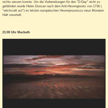
nichts wissen konnte. Um die Vorbereitungen für den "D-Day" nicht zu
gefährden wurde Helen Duncan nach dem Anti-Hexengesetz von 1736 (
"witchcraft act") im letzten europäischen Hexenprozesszu neun Monaten
Haft verurteilt.
21:00 Uhr Macbeth