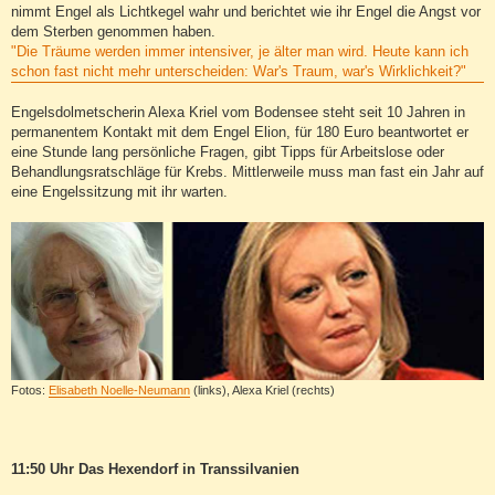
nimmt Engel als Lichtkegel wahr und berichtet wie ihr Engel die Angst vor
dem Sterben genommen haben.
"Die Träume werden immer intensiver, je älter man wird. Heute kann ich
schon fast nicht mehr unterscheiden: War's Traum, war's Wirklichkeit?"
Engelsdolmetscherin Alexa Kriel vom Bodensee steht seit 10 Jahren in
permanentem Kontakt mit dem Engel Elion, für 180 Euro beantwortet er
eine Stunde lang persönliche Fragen, gibt Tipps für Arbeitslose oder
Behandlungsratschläge für Krebs. Mittlerweile muss man fast ein Jahr auf
eine Engelssitzung mit ihr warten.
Fotos:
Elisabeth Noelle-Neumann
(links), Alexa Kriel (rechts)
11:50 Uhr Das Hexendorf in Transsilvanien