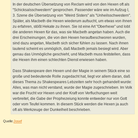
In der deutschen Übersetzung von Reclam wird von den Hexen oft als
"Schicksalsschwestern" gesprochen. Passender wäre wie im Aufzug I,
3. Szene die Übersetzung von "Weird Sisters" als "Unheilsschwestern".
Später, als Macbeth die Hexen wiederum aufsucht, um etwas von ihnen
zu erfahren, stößt Hekate zu ihnen. Sie ist eine Art "Oberhexe" und lobt
die anderen Hexen für das, was sie Macbeth angetan haben. Auch die
drei Erscheinungen, die von den Hexen heraufbeschworen wurden,
sind dazu angetan, Macbeth sich sicher fühlen zu lassen. Nach ihnen
lautend scheint es unmöglich, daß Macbeth jemals besiegt wird. Aber
genau das Unmögliche geschieht, und Macbeth muss feststellen, dass
die Hexen ihm einen schlechten Dienst erwiesen haben.
Dass Shakespeare den Hexen und der Magie in seinem Stück eine so
große und bedeutende Rolle zugedacht hat, liegt vor allem daran, daß
dieses Thema zu Shakespeares Lebzeiten sehr hoch gehandelt wurde:
Alles, was man nicht verstand, wurde der Magie zugeschrieben. Im Volk
war die Frucht vor Hexen und der Kraft von Verfluchungen weit
verbreitet, die Gabe der Prophezeiung konnte entweder nur von Gott
oder vom Teufel kommen. In diesem Stück werden die Hexen ja auch
oft als Werkzeuge der Dunkelheit beschrieben.
Quelle:
Josef