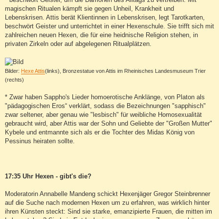
magischen Ritualen kämpft sie gegen Unheil, Krankheit und
Lebenskrisen. Attis berät Klientinnen in Lebenskrisen, legt Tarotkarten,
beschwört Geister und unterrichtet in einer Hexenschule. Sie trifft sich mit
zahlreichen neuen Hexen, die für eine heidnische Religion stehen, in
privaten Zirkeln oder auf abgelegenen Ritualplätzen.
Bilder:
Hexe Attis
(links), Bronzestatue von Attis im Rheinisches Landesmuseum Trier
(rechts)
* Zwar haben Sappho's Lieder homoerotische Anklänge, von Platon als
"pädagogischen Eros“ verklärt, sodass die Bezeichnungen "sapphisch"
zwar seltener, aber genau wie "lesbisch" für weibliche Homosexualität
gebraucht wird, aber Attis war der Sohn und Geliebte der "Großen Mutter"
Kybele und entmannte sich als er die Tochter des Midas König von
Pessinus heiraten sollte.
17:35 Uhr Hexen - gibt's die?
Moderatorin Annabelle Mandeng schickt Hexenjäger Gregor Steinbrenner
auf die Suche nach modernen Hexen um zu erfahren, was wirklich hinter
ihren Künsten steckt: Sind sie starke, emanzipierte Frauen, die mitten im