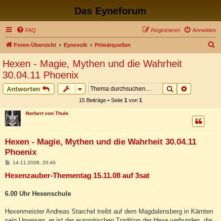
Das Eyneforum
FAQ
Registrieren
Anmelden
S
Foren-Übersicht
Eynevolk
Primärquellen
u
Hexen - Magie, Mythen und die Wahrheit
c
30.04.11 Phoenix
h
Suche
Erweiterte
Antworten
e
15 Beiträge • Seite
1
von
1
Norbert von Thule
Hexen - Magie, Mythen und die Wahrheit 30.04.11
Phoenix
B
14.11.2008, 20:40
e
Hexenzauber-Thementag 15.11.08 auf 3sat
i
t
r
a
6.00 Uhr Hexenschule
g
Hexenmeister Andreas Starchel treibt auf dem Magdalensberg in Kärnten
sein Unwesen, er ist der europäischen Tradition der Hexe verbunden, die