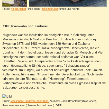
Fotos:
Nicole Aigner
(links oben),
Ulrichsbründl
(unten und rechts)
7:00 Hexenwahn und Zauberei
Nirgendwo war die Inquisition so erfolgreich wie in Salzburg unter
Maximilian Gandolph Graf von Kuenburg, Erzbischof von Salzburg:
Zwischen 1675 und 1681 wurden dort 139 Hexen und Zauberer
hingerichtet, zu 90 Prozent sozial ausgegrenzte Habenichtse, die ein
Bündnis mit dem Teufel geschlossen und Schaden für Mensch und Vieh
herbeigezaubert hatten, der nicht rational erklärbar war. Vor allem
Unwetter, Regen- und Dürreperioden sowie Schicksalsschläge wurden
durch übernatürliche Einflüsse, sogenannte "Schadenszauber"
verursacht. Im Lungau, wo auch der berüchtigte Zauberer Jackl (Jakob
Koller) lebte, führte man 34 von ihnen der Gerechtigkeit zu. Noch heute
erinnern die alte Richtstätte, der "Hexenring", Folterkammern,
Verhörprotokolle und zahlreiche Dokumente an dieses grosses Kapitel der
Salzburger Landesgeschichte.
Bilder:
Maximilian Gandolph (oben links)
Zauberer Jackl (Phantobild)(links oben),
Fotodokumentation (oben rechts und unten): ORF