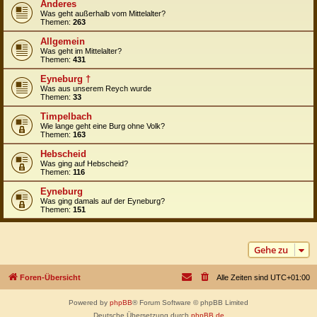
Anderes
Was geht außerhalb vom Mittelalter?
Themen:
263
Allgemein
Was geht im Mittelalter?
Themen:
431
Eyneburg †
Was aus unserem Reych wurde
Themen:
33
Timpelbach
Wie lange geht eine Burg ohne Volk?
Themen:
163
Hebscheid
Was ging auf Hebscheid?
Themen:
116
Eyneburg
Was ging damals auf der Eyneburg?
Themen:
151
Gehe zu
Foren-Übersicht
Alle Zeiten sind
UTC+01:00
Powered by
phpBB
® Forum Software © phpBB Limited
Deutsche Übersetzung durch
phpBB.de