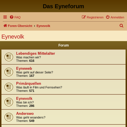
Das Eyneforum
FAQ
Registrieren
Anmelden
S
Foren-Übersicht
Eynevolk
u
Eynevolk
c
Forum
h
e
Lebendiges Mittelalter
Was machen wir?
Themen:
616
Eyneweb
Was geht auf dieser Seite?
Themen:
167
Primärquellen
Was läuft in Film und Fernsehen?
Themen:
571
Eynevolk
Was bin ich?
Themen:
286
Anderswo
Was geht woanders?
Themen:
549