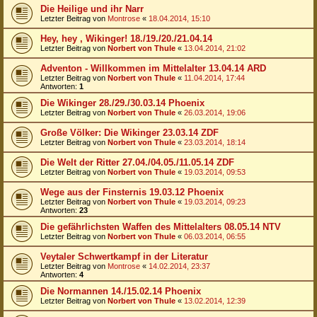
Die Heilige und ihr Narr
Letzter Beitrag von
Montrose
«
18.04.2014, 15:10
Hey, hey , Wikinger! 18./19./20./21.04.14
Letzter Beitrag von
Norbert von Thule
«
13.04.2014, 21:02
Adventon - Willkommen im Mittelalter 13.04.14 ARD
Letzter Beitrag von
Norbert von Thule
«
11.04.2014, 17:44
Antworten:
1
Die Wikinger 28./29./30.03.14 Phoenix
Letzter Beitrag von
Norbert von Thule
«
26.03.2014, 19:06
Große Völker: Die Wikinger 23.03.14 ZDF
Letzter Beitrag von
Norbert von Thule
«
23.03.2014, 18:14
Die Welt der Ritter 27.04./04.05./11.05.14 ZDF
Letzter Beitrag von
Norbert von Thule
«
19.03.2014, 09:53
Wege aus der Finsternis 19.03.12 Phoenix
Letzter Beitrag von
Norbert von Thule
«
19.03.2014, 09:23
Antworten:
23
Die gefährlichsten Waffen des Mittelalters 08.05.14 NTV
Letzter Beitrag von
Norbert von Thule
«
06.03.2014, 06:55
Veytaler Schwertkampf in der Literatur
Letzter Beitrag von
Montrose
«
14.02.2014, 23:37
Antworten:
4
Die Normannen 14./15.02.14 Phoenix
Letzter Beitrag von
Norbert von Thule
«
13.02.2014, 12:39