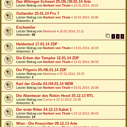
Das Wikinger-Schwert 25./26./30.01.14 Arte
Letzter Beitrag von
Norbert von Thule
«
22.01.2014, 10:21
Outlander 25.01.14 Pro 7
Letzter Beitrag von
Norbert von Thule
«
22.01.2014, 10:06
Antworten:
2
Eschweiler
Letzter Beitrag von
Montrose
«
15.01.2014, 21:11
Antworten:
56
1
2
3
Heldentod 17.01.14 ZDF
Letzter Beitrag von
Norbert von Thule
«
13.01.2014, 16:19
Antworten:
2
Die Erben der Templer 12.01.14 ZDF
Letzter Beitrag von
Norbert von Thule
«
12.01.2014, 09:33
Die Pilgerin 05./06.01.14 ZDF
Letzter Beitrag von
Montrose
«
07.01.2014, 23:15
Antworten:
2
Karl der Große 03./04.01.14 WDR
Letzter Beitrag von
Norbert von Thule
«
03.01.2014, 10:08
Die Abenteuer des Robin Hood 25.12.13 RTL
Letzter Beitrag von
Corryn
«
23.12.2013, 22:28
Antworten:
5
Der erste Ritter 24.12.13 Kabel 1
Letzter Beitrag von
Norbert von Thule
«
23.12.2013, 08:43
Antworten:
14
Wien - Die Kreuzritter 09.12.13 Arte