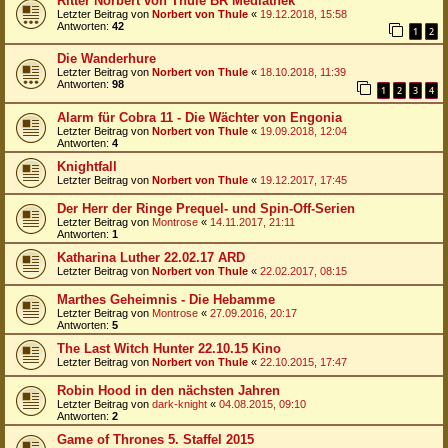
Ritter Norbert von Thule BR Mediathek
Letzter Beitrag von
Norbert von Thule
«
19.12.2018, 15:58
Antworten:
42
1
2
Die Wanderhure
Letzter Beitrag von
Norbert von Thule
«
18.10.2018, 11:39
Antworten:
98
1
2
3
4
Alarm für Cobra 11 - Die Wächter von Engonia
Letzter Beitrag von
Norbert von Thule
«
19.09.2018, 12:04
Antworten:
4
Knightfall
Letzter Beitrag von
Norbert von Thule
«
19.12.2017, 17:45
Der Herr der Ringe Prequel- und Spin-Off-Serien
Letzter Beitrag von
Montrose
«
14.11.2017, 21:11
Antworten:
1
Katharina Luther 22.02.17 ARD
Letzter Beitrag von
Norbert von Thule
«
22.02.2017, 08:15
Marthes Geheimnis - Die Hebamme
Letzter Beitrag von
Montrose
«
27.09.2016, 20:17
Antworten:
5
The Last Witch Hunter 22.10.15 Kino
Letzter Beitrag von
Norbert von Thule
«
22.10.2015, 17:47
Robin Hood in den nächsten Jahren
Letzter Beitrag von
dark-knight
«
04.08.2015, 09:10
Antworten:
2
Game of Thrones 5. Staffel 2015