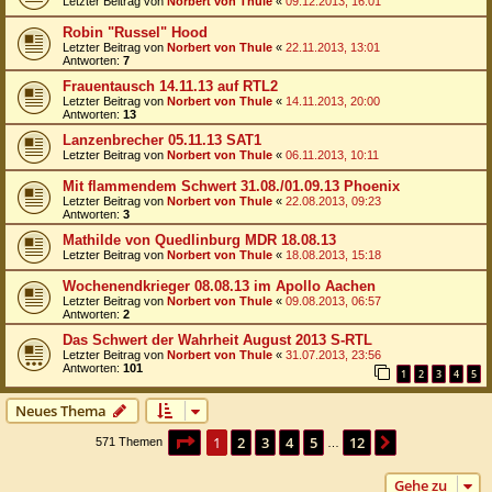
Letzter Beitrag von
Norbert von Thule
«
09.12.2013, 16:01
Robin "Russel" Hood
Letzter Beitrag von
Norbert von Thule
«
22.11.2013, 13:01
Antworten:
7
Frauentausch 14.11.13 auf RTL2
Letzter Beitrag von
Norbert von Thule
«
14.11.2013, 20:00
Antworten:
13
Lanzenbrecher 05.11.13 SAT1
Letzter Beitrag von
Norbert von Thule
«
06.11.2013, 10:11
Mit flammendem Schwert 31.08./01.09.13 Phoenix
Letzter Beitrag von
Norbert von Thule
«
22.08.2013, 09:23
Antworten:
3
Mathilde von Quedlinburg MDR 18.08.13
Letzter Beitrag von
Norbert von Thule
«
18.08.2013, 15:18
Wochenendkrieger 08.08.13 im Apollo Aachen
Letzter Beitrag von
Norbert von Thule
«
09.08.2013, 06:57
Antworten:
2
Das Schwert der Wahrheit August 2013 S-RTL
Letzter Beitrag von
Norbert von Thule
«
31.07.2013, 23:56
Antworten:
101
1
2
3
4
5
Neues Thema
Seite
1
von
12
1
2
3
4
5
12
Nächste
571 Themen
…
Gehe zu