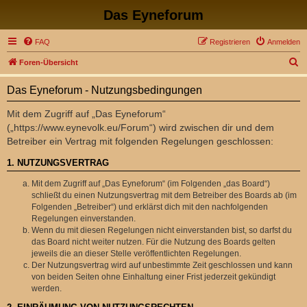
Das Eyneforum
FAQ
Registrieren
Anmelden
S
Foren-Übersicht
u
Das Eyneforum - Nutzungsbedingungen
c
h
Mit dem Zugriff auf „Das Eyneforum“
(„https://www.eynevolk.eu/Forum“) wird zwischen dir und dem
e
Betreiber ein Vertrag mit folgenden Regelungen geschlossen:
1. NUTZUNGSVERTRAG
Mit dem Zugriff auf „Das Eyneforum“ (im Folgenden „das Board“)
schließt du einen Nutzungsvertrag mit dem Betreiber des Boards ab (im
Folgenden „Betreiber“) und erklärst dich mit den nachfolgenden
Regelungen einverstanden.
Wenn du mit diesen Regelungen nicht einverstanden bist, so darfst du
das Board nicht weiter nutzen. Für die Nutzung des Boards gelten
jeweils die an dieser Stelle veröffentlichten Regelungen.
Der Nutzungsvertrag wird auf unbestimmte Zeit geschlossen und kann
von beiden Seiten ohne Einhaltung einer Frist jederzeit gekündigt
werden.