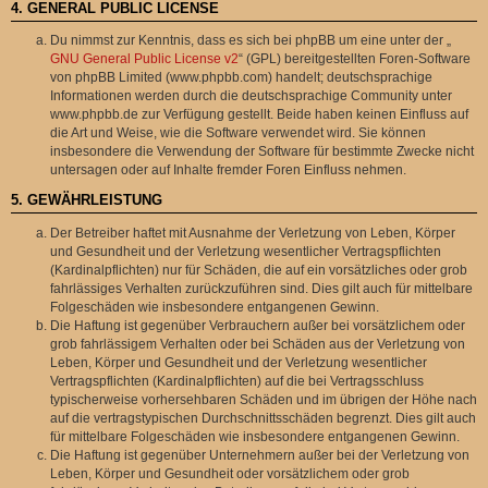
4. GENERAL PUBLIC LICENSE
Du nimmst zur Kenntnis, dass es sich bei phpBB um eine unter der „
GNU General Public License v2
“ (GPL) bereitgestellten Foren-Software
von phpBB Limited (www.phpbb.com) handelt; deutschsprachige
Informationen werden durch die deutschsprachige Community unter
www.phpbb.de zur Verfügung gestellt. Beide haben keinen Einfluss auf
die Art und Weise, wie die Software verwendet wird. Sie können
insbesondere die Verwendung der Software für bestimmte Zwecke nicht
untersagen oder auf Inhalte fremder Foren Einfluss nehmen.
5. GEWÄHRLEISTUNG
Der Betreiber haftet mit Ausnahme der Verletzung von Leben, Körper
und Gesundheit und der Verletzung wesentlicher Vertragspflichten
(Kardinalpflichten) nur für Schäden, die auf ein vorsätzliches oder grob
fahrlässiges Verhalten zurückzuführen sind. Dies gilt auch für mittelbare
Folgeschäden wie insbesondere entgangenen Gewinn.
Die Haftung ist gegenüber Verbrauchern außer bei vorsätzlichem oder
grob fahrlässigem Verhalten oder bei Schäden aus der Verletzung von
Leben, Körper und Gesundheit und der Verletzung wesentlicher
Vertragspflichten (Kardinalpflichten) auf die bei Vertragsschluss
typischerweise vorhersehbaren Schäden und im übrigen der Höhe nach
auf die vertragstypischen Durchschnittsschäden begrenzt. Dies gilt auch
für mittelbare Folgeschäden wie insbesondere entgangenen Gewinn.
Die Haftung ist gegenüber Unternehmern außer bei der Verletzung von
Leben, Körper und Gesundheit oder vorsätzlichem oder grob