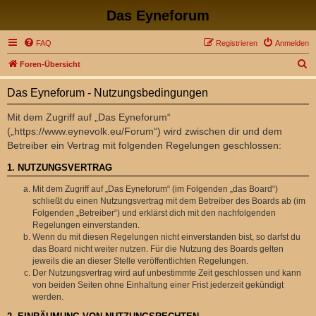
Das Eyneforum
FAQ
Registrieren
Anmelden
S
Foren-Übersicht
u
Das Eyneforum - Nutzungsbedingungen
c
h
Mit dem Zugriff auf „Das Eyneforum“
(„https://www.eynevolk.eu/Forum“) wird zwischen dir und dem
e
Betreiber ein Vertrag mit folgenden Regelungen geschlossen:
1. NUTZUNGSVERTRAG
Mit dem Zugriff auf „Das Eyneforum“ (im Folgenden „das Board“)
schließt du einen Nutzungsvertrag mit dem Betreiber des Boards ab (im
Folgenden „Betreiber“) und erklärst dich mit den nachfolgenden
Regelungen einverstanden.
Wenn du mit diesen Regelungen nicht einverstanden bist, so darfst du
das Board nicht weiter nutzen. Für die Nutzung des Boards gelten
jeweils die an dieser Stelle veröffentlichten Regelungen.
Der Nutzungsvertrag wird auf unbestimmte Zeit geschlossen und kann
von beiden Seiten ohne Einhaltung einer Frist jederzeit gekündigt
werden.