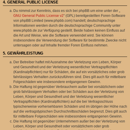
4. GENERAL PUBLIC LICENSE
Du nimmst zur Kenntnis, dass es sich bei phpBB um eine unter der „
GNU General Public License v2
“ (GPL) bereitgestellten Foren-Software
von phpBB Limited (www.phpbb.com) handelt; deutschsprachige
Informationen werden durch die deutschsprachige Community unter
www.phpbb.de zur Verfügung gestellt. Beide haben keinen Einfluss auf
die Art und Weise, wie die Software verwendet wird. Sie können
insbesondere die Verwendung der Software für bestimmte Zwecke nicht
untersagen oder auf Inhalte fremder Foren Einfluss nehmen.
5. GEWÄHRLEISTUNG
Der Betreiber haftet mit Ausnahme der Verletzung von Leben, Körper
und Gesundheit und der Verletzung wesentlicher Vertragspflichten
(Kardinalpflichten) nur für Schäden, die auf ein vorsätzliches oder grob
fahrlässiges Verhalten zurückzuführen sind. Dies gilt auch für mittelbare
Folgeschäden wie insbesondere entgangenen Gewinn.
Die Haftung ist gegenüber Verbrauchern außer bei vorsätzlichem oder
grob fahrlässigem Verhalten oder bei Schäden aus der Verletzung von
Leben, Körper und Gesundheit und der Verletzung wesentlicher
Vertragspflichten (Kardinalpflichten) auf die bei Vertragsschluss
typischerweise vorhersehbaren Schäden und im übrigen der Höhe nach
auf die vertragstypischen Durchschnittsschäden begrenzt. Dies gilt auch
für mittelbare Folgeschäden wie insbesondere entgangenen Gewinn.
Die Haftung ist gegenüber Unternehmern außer bei der Verletzung von
Leben, Körper und Gesundheit oder vorsätzlichem oder grob