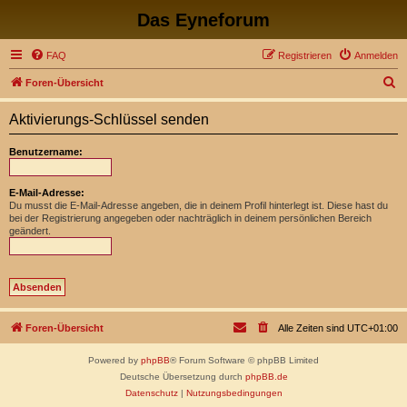
Das Eyneforum
FAQ
Registrieren
Anmelden
S
Foren-Übersicht
u
Aktivierungs-Schlüssel senden
c
h
Benutzername:
e
E-Mail-Adresse:
Du musst die E-Mail-Adresse angeben, die in deinem Profil hinterlegt ist. Diese hast du
bei der Registrierung angegeben oder nachträglich in deinem persönlichen Bereich
geändert.
Foren-Übersicht
Alle Zeiten sind
UTC+01:00
Powered by
phpBB
® Forum Software © phpBB Limited
Deutsche Übersetzung durch
phpBB.de
Datenschutz
|
Nutzungsbedingungen