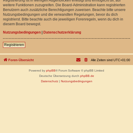
Registrierung ist in wenigen Augenblicken erledigt und ermöglicht dir, auf
weitere Funktionen zuzugreifen. Die Board-Administration kann registrierten
Benutzern auch zusätzliche Berechtigungen zuweisen. Beachte bitte unsere
Nutzungsbedingungen und die verwandten Regelungen, bevor du dich
registrierst. Bitte beachte auch die jeweiligen Forenregeln, wenn du dich in
diesem Board bewegst.
Nutzungsbedingungen
|
Datenschutzerklärung
Registrieren
Foren-Übersicht
Alle Zeiten sind
UTC+01:00
Powered by
phpBB
® Forum Software © phpBB Limited
Deutsche Übersetzung durch
phpBB.de
Datenschutz
|
Nutzungsbedingungen