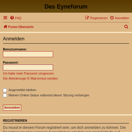
Das Eyneforum
FAQ
Registrieren
Anmelden
S
Foren-Übersicht
u
Anmelden
c
h
Benutzername:
e
Passwort:
Ich habe mein Passwort vergessen
Die Aktivierungs-E-Mail erneut senden
Angemeldet bleiben
Meinen Online-Status während dieser Sitzung verbergen
REGISTRIEREN
Du musst in diesem Forum registriert sein, um dich anmelden zu können. Die