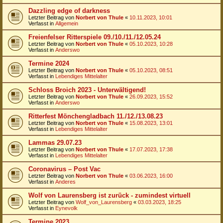
Dazzling edge of darkness
Letzter Beitrag von
Norbert von Thule
«
10.11.2023, 10:01
Verfasst in
Allgemein
Freienfelser Ritterspiele 09./10./11./12.05.24
Letzter Beitrag von
Norbert von Thule
«
05.10.2023, 10:28
Verfasst in
Anderswo
Termine 2024
Letzter Beitrag von
Norbert von Thule
«
05.10.2023, 08:51
Verfasst in
Lebendiges Mittelalter
Schloss Broich 2023 - Unterwältigend!
Letzter Beitrag von
Norbert von Thule
«
26.09.2023, 15:52
Verfasst in
Anderswo
Ritterfest Mönchengladbach 11./12./13.08.23
Letzter Beitrag von
Norbert von Thule
«
15.08.2023, 13:01
Verfasst in
Lebendiges Mittelalter
Lammas 29.07.23
Letzter Beitrag von
Norbert von Thule
«
17.07.2023, 17:38
Verfasst in
Lebendiges Mittelalter
Coronavirus – Post Vac
Letzter Beitrag von
Norbert von Thule
«
03.06.2023, 16:00
Verfasst in
Anderes
Wolf von Laurensberg ist zurück - zumindest virtuell
Letzter Beitrag von
Wolf_von_Laurensberg
«
03.03.2023, 18:25
Verfasst in
Eynevolk
Termine 2023