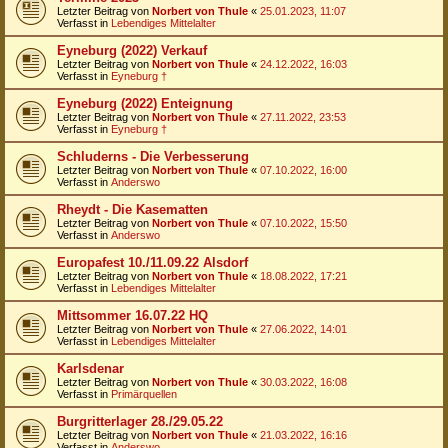
Letzter Beitrag von
Norbert von Thule
«
25.01.2023, 11:07
Verfasst in
Lebendiges Mittelalter
Eyneburg (2022) Verkauf
Letzter Beitrag von
Norbert von Thule
«
24.12.2022, 16:03
Verfasst in
Eyneburg †
Eyneburg (2022) Enteignung
Letzter Beitrag von
Norbert von Thule
«
27.11.2022, 23:53
Verfasst in
Eyneburg †
Schluderns - Die Verbesserung
Letzter Beitrag von
Norbert von Thule
«
07.10.2022, 16:00
Verfasst in
Anderswo
Rheydt - Die Kasematten
Letzter Beitrag von
Norbert von Thule
«
07.10.2022, 15:50
Verfasst in
Anderswo
Europafest 10./11.09.22 Alsdorf
Letzter Beitrag von
Norbert von Thule
«
18.08.2022, 17:21
Verfasst in
Lebendiges Mittelalter
Mittsommer 16.07.22 HQ
Letzter Beitrag von
Norbert von Thule
«
27.06.2022, 14:01
Verfasst in
Lebendiges Mittelalter
Karlsdenar
Letzter Beitrag von
Norbert von Thule
«
30.03.2022, 16:08
Verfasst in
Primärquellen
Burgritterlager 28./29.05.22
Letzter Beitrag von
Norbert von Thule
«
21.03.2022, 16:16
Verfasst in
Anderswo