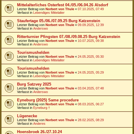
Mittelalterliches Osterfest 04./05./06.04.26 Alsdorf
Letzter Beitrag von
Norbert von Thule
«
07.10.2025, 07:49
Verfasst in
Lebendiges Mittelalter
Staufertage 05./06./07.09.25 Burg Katzenstein
Letzter Beitrag von
Norbert von Thule
«
09.09.2025, 12:39
Verfasst in
Anderswo
Ritterturnier Pfingsten 07./08./09.08.25 Burg Katzenstein
Letzter Beitrag von
Norbert von Thule
«
10.07.2025, 09:38
Verfasst in
Anderswo
Tourismushelden
Letzter Beitrag von
Norbert von Thule
«
24.05.2025, 05:30
Verfasst in
Lebendiges Mittelalter
Tourismushelden
Letzter Beitrag von
Norbert von Thule
«
24.05.2025, 05:29
Verfasst in
Lebendiges Mittelalter
Burg Satzvey 2025
Letzter Beitrag von
Norbert von Thule
«
03.04.2025, 07:48
Verfasst in
Anderswo
Eyneburg (2025) Same procedure
Letzter Beitrag von
Norbert von Thule
«
08.03.2025, 06:27
Verfasst in
Eyneburg †
Lügenecke
Letzter Beitrag von
Norbert von Thule
«
28.02.2025, 08:29
Verfasst in
Anderes
Hoensbroek 26./27.10.24