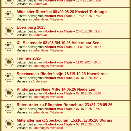
Letzter Beitrag von
Norbert von Thule
«
12.03.2026, 09:07
Verfasst in
Anderswo
Mittelalter Ritterfest 08./09.08.26 Kasteel Terbough
Letzter Beitrag von
Norbert von Thule
«
19.02.2026, 07:30
Verfasst in
Lebendiges Mittelalter
Ebernburg 2025
Letzter Beitrag von
Norbert von Thule
«
26.01.2026, 09:48
Verfasst in
Anderswo
XI. Seerenade 02./03./04.10.26 Haltern am See
Letzter Beitrag von
Norbert von Thule
«
11.01.2026, 19:57
Verfasst in
Lebendiges Mittelalter
Termine 2026
Letzter Beitrag von
Norbert von Thule
«
11.01.2026, 19:55
Verfasst in
Lebendiges Mittelalter
Spectaculair Ridderfestijn 18./19.10.25 Hoensbroek
Letzter Beitrag von
Norbert von Thule
«
07.10.2025, 10:17
Verfasst in
Anderswo
Kindergarten Neue Mitte 14.06.26 Niederzier
Letzter Beitrag von
Norbert von Thule
«
07.10.2025, 08:01
Verfasst in
Lebendiges Mittelalter
Ritterturnier zu Pfingsten Ronneburg 23./24./25.05.26
Letzter Beitrag von
Norbert von Thule
«
07.10.2025, 07:59
Verfasst in
Lebendiges Mittelalter
Mittelaltermarkt Spectaculum 15./16./17.05.26 Worms
Letzter Beitrag von
Norbert von Thule
«
07.10.2025, 07:53
Verfasst in
Lebendiges Mittelalter