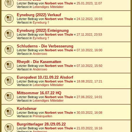
Letzter Beitrag von
Norbert von Thule
«
25.01.2023, 11:07
Verfasst in
Lebendiges Mittelalter
Eyneburg (2022) Verkauf
Letzter Beitrag von
Norbert von Thule
«
24.12.2022, 16:03
Verfasst in
Eyneburg †
Eyneburg (2022) Enteignung
Letzter Beitrag von
Norbert von Thule
«
27.11.2022, 23:53
Verfasst in
Eyneburg †
Schluderns - Die Verbesserung
Letzter Beitrag von
Norbert von Thule
«
07.10.2022, 16:00
Verfasst in
Anderswo
Rheydt - Die Kasematten
Letzter Beitrag von
Norbert von Thule
«
07.10.2022, 15:50
Verfasst in
Anderswo
Europafest 10./11.09.22 Alsdorf
Letzter Beitrag von
Norbert von Thule
«
18.08.2022, 17:21
Verfasst in
Lebendiges Mittelalter
Mittsommer 16.07.22 HQ
Letzter Beitrag von
Norbert von Thule
«
27.06.2022, 14:01
Verfasst in
Lebendiges Mittelalter
Karlsdenar
Letzter Beitrag von
Norbert von Thule
«
30.03.2022, 16:08
Verfasst in
Primärquellen
Burgritterlager 28./29.05.22
Letzter Beitrag von
Norbert von Thule
«
21.03.2022, 16:16
Verfasst in
Anderswo