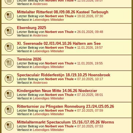
Letzter Beitrag von
Norbert von Thule
«
12.03.2026, 09:07
Verfasst in
Anderswo
Mittelalter Ritterfest 08./09.08.26 Kasteel Terbough
Letzter Beitrag von
Norbert von Thule
«
19.02.2026, 07:30
Verfasst in
Lebendiges Mittelalter
Ebernburg 2025
Letzter Beitrag von
Norbert von Thule
«
26.01.2026, 09:48
Verfasst in
Anderswo
XI. Seerenade 02./03./04.10.26 Haltern am See
Letzter Beitrag von
Norbert von Thule
«
11.01.2026, 19:57
Verfasst in
Lebendiges Mittelalter
Termine 2026
Letzter Beitrag von
Norbert von Thule
«
11.01.2026, 19:55
Verfasst in
Lebendiges Mittelalter
Spectaculair Ridderfestijn 18./19.10.25 Hoensbroek
Letzter Beitrag von
Norbert von Thule
«
07.10.2025, 10:17
Verfasst in
Anderswo
Kindergarten Neue Mitte 14.06.26 Niederzier
Letzter Beitrag von
Norbert von Thule
«
07.10.2025, 08:01
Verfasst in
Lebendiges Mittelalter
Ritterturnier zu Pfingsten Ronneburg 23./24./25.05.26
Letzter Beitrag von
Norbert von Thule
«
07.10.2025, 07:59
Verfasst in
Lebendiges Mittelalter
Mittelaltermarkt Spectaculum 15./16./17.05.26 Worms
Letzter Beitrag von
Norbert von Thule
«
07.10.2025, 07:53
Verfasst in
Lebendiges Mittelalter