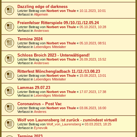
Dazzling edge of darkness
Letzter Beitrag von
Norbert von Thule
«
10.11.2023, 10:01
Verfasst in
Allgemein
Freienfelser Ritterspiele 09./10./11./12.05.24
Letzter Beitrag von
Norbert von Thule
«
05.10.2023, 10:28
Verfasst in
Anderswo
Termine 2024
Letzter Beitrag von
Norbert von Thule
«
05.10.2023, 08:51
Verfasst in
Lebendiges Mittelalter
Schloss Broich 2023 - Unterwältigend!
Letzter Beitrag von
Norbert von Thule
«
26.09.2023, 15:52
Verfasst in
Anderswo
Ritterfest Mönchengladbach 11./12./13.08.23
Letzter Beitrag von
Norbert von Thule
«
15.08.2023, 13:01
Verfasst in
Lebendiges Mittelalter
Lammas 29.07.23
Letzter Beitrag von
Norbert von Thule
«
17.07.2023, 17:38
Verfasst in
Lebendiges Mittelalter
Coronavirus – Post Vac
Letzter Beitrag von
Norbert von Thule
«
03.06.2023, 16:00
Verfasst in
Anderes
Wolf von Laurensberg ist zurück - zumindest virtuell
Letzter Beitrag von
Wolf_von_Laurensberg
«
03.03.2023, 18:25
Verfasst in
Eynevolk
Termine 2023