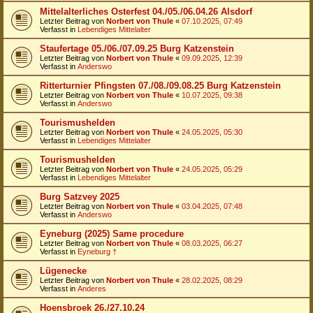
Mittelalterliches Osterfest 04./05./06.04.26 Alsdorf
Letzter Beitrag von
Norbert von Thule
«
07.10.2025, 07:49
Verfasst in
Lebendiges Mittelalter
Staufertage 05./06./07.09.25 Burg Katzenstein
Letzter Beitrag von
Norbert von Thule
«
09.09.2025, 12:39
Verfasst in
Anderswo
Ritterturnier Pfingsten 07./08./09.08.25 Burg Katzenstein
Letzter Beitrag von
Norbert von Thule
«
10.07.2025, 09:38
Verfasst in
Anderswo
Tourismushelden
Letzter Beitrag von
Norbert von Thule
«
24.05.2025, 05:30
Verfasst in
Lebendiges Mittelalter
Tourismushelden
Letzter Beitrag von
Norbert von Thule
«
24.05.2025, 05:29
Verfasst in
Lebendiges Mittelalter
Burg Satzvey 2025
Letzter Beitrag von
Norbert von Thule
«
03.04.2025, 07:48
Verfasst in
Anderswo
Eyneburg (2025) Same procedure
Letzter Beitrag von
Norbert von Thule
«
08.03.2025, 06:27
Verfasst in
Eyneburg †
Lügenecke
Letzter Beitrag von
Norbert von Thule
«
28.02.2025, 08:29
Verfasst in
Anderes
Hoensbroek 26./27.10.24