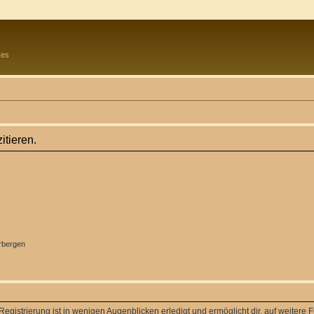
kes
itieren.
rbergen
egistrierung ist in wenigen Augenblicken erledigt und ermöglicht dir, auf weitere 