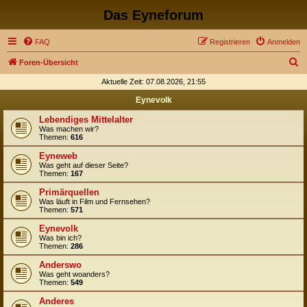
Das Eyneforum
FAQ
Registrieren
Anmelden
S
Foren-Übersicht
u
Aktuelle Zeit: 07.08.2026, 21:55
c
Eynevolk
h
Lebendiges Mittelalter
e
Was machen wir?
Themen:
616
Eyneweb
Was geht auf dieser Seite?
Themen:
167
Primärquellen
Was läuft in Film und Fernsehen?
Themen:
571
Eynevolk
Was bin ich?
Themen:
286
Anderswo
Was geht woanders?
Themen:
549
Anderes