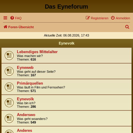
Das Eyneforum
FAQ
Registrieren
Anmelden
S
Foren-Übersicht
u
Aktuelle Zeit: 06.08.2026, 17:43
c
Eynevolk
h
Lebendiges Mittelalter
e
Was machen wir?
Themen:
616
Eyneweb
Was geht auf dieser Seite?
Themen:
167
Primärquellen
Was läuft in Film und Fernsehen?
Themen:
571
Eynevolk
Was bin ich?
Themen:
286
Anderswo
Was geht woanders?
Themen:
549
Anderes