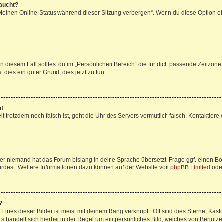
taucht?
„Meinen Online-Status während dieser Sitzung verbergen“. Wenn du diese Option ei
n diesem Fall solltest du im „Persönlichen Bereich“ die für dich passende Zeitzone (
 dies ein guter Grund, dies jetzt zu tun.
h!
Zeit trotzdem noch falsch ist, geht die Uhr des Servers vermutlich falsch. Kontaktie
der niemand hat das Forum bislang in deine Sprache übersetzt. Frage ggf. einen Boa
würdest. Weitere Informationen dazu können auf der Website von
phpBB Limited
ode
?
ines dieser Bilder ist meist mit deinem Rang verknüpft: Oft sind dies Sterne, Käs
s handelt sich hierbei in der Regel um ein persönliches Bild, welches von Benutzer