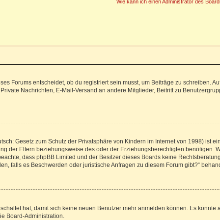
Wie kann ich einen Administrator des Board
s Forums entscheidet, ob du registriert sein musst, um Beiträge zu schreiben. Auf je
 Private Nachrichten, E-Mail-Versand an andere Mitglieder, Beitritt zu Benutzergrup
tsch: Gesetz zum Schutz der Privatsphäre von Kindern im Internet von 1998) ist ei
g der Eltern beziehungsweise des oder der Erziehungsberechtigten benötigen. Wenn
itte beachte, dass phpBB Limited und der Besitzer dieses Boards keine Rechtsberatu
enden, falls es Beschwerden oder juristische Anfragen zu diesem Forum gibt?“ behan
geschaltet hat, damit sich keine neuen Benutzer mehr anmelden können. Es könnte 
ie Board-Administration.