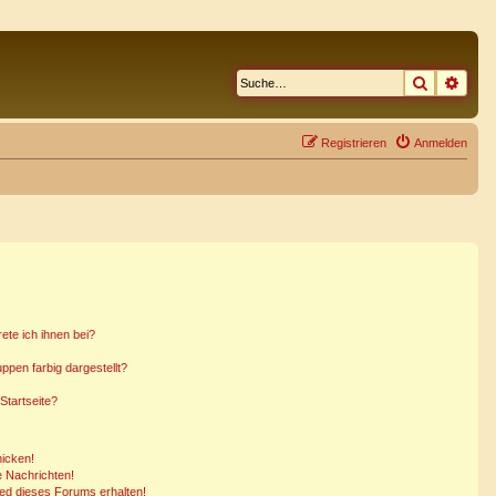
Suche
Erwe
Registrieren
Anmelden
ete ich ihnen bei?
pen farbig dargestellt?
Startseite?
hicken!
 Nachrichten!
ied dieses Forums erhalten!