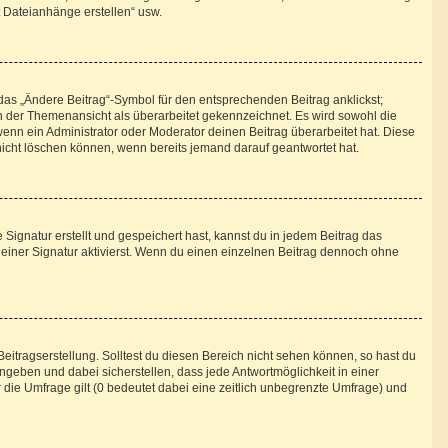
t Dateianhänge erstellen“ usw.
das „Ändere Beitrag“-Symbol für den entsprechenden Beitrag anklickst;
 in der Themenansicht als überarbeitet gekennzeichnet. Es wird sowohl die
enn ein Administrator oder Moderator deinen Beitrag überarbeitet hat. Diese
g nicht löschen können, wenn bereits jemand darauf geantwortet hat.
ignatur erstellt und gespeichert hast, kannst du in jedem Beitrag das
iner Signatur aktivierst. Wenn du einen einzelnen Beitrag dennoch ohne
eitragserstellung. Solltest du diesen Bereich nicht sehen können, so hast du
ngeben und dabei sicherstellen, dass jede Antwortmöglichkeit in einer
 die Umfrage gilt (0 bedeutet dabei eine zeitlich unbegrenzte Umfrage) und