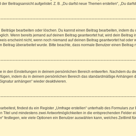
er Beitragsansicht aufgelistet. Z. B. „Du darfst neue Themen erstellen“, „Du darfs
n Beiträge bearbeiten oder löschen. Du kannst einen Beitrag bearbeiten, indem du 
möglich. Wenn bereits jemand auf deinen Beitrag geantwortet hat, wird dein Beitrag
weis erscheint nicht, wenn noch niemand auf deinen Beitrag geantwortet hat oder w
dein Beitrag überarbeitet wurde. Bitte beachte, dass normale Benutzer einen Beitra
 in den Einstellungen in deinem persönlichen Bereich entwerfen. Nachdem du die S
zufügen, indem du in deinem persönlichen Bereich das standardmäßige Anhängen de
„Signatur anhängen“ wieder deaktivieren.
eitest, findest du ein Register „Umfrage erstellen“ unterhalb des Formulars zur B
nen Titel und mindestens zwei Antwortmöglichkeiten in die entsprechenden Felder ei
“ festlegen, wie viele Optionen ein Benutzer auswählen kann, welches Zeitlimit für