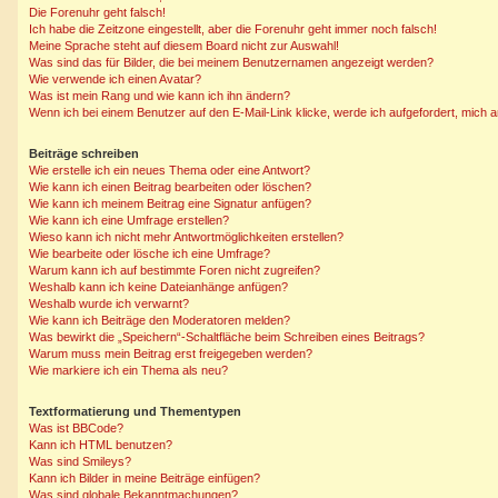
Die Forenuhr geht falsch!
Ich habe die Zeitzone eingestellt, aber die Forenuhr geht immer noch falsch!
Meine Sprache steht auf diesem Board nicht zur Auswahl!
Was sind das für Bilder, die bei meinem Benutzernamen angezeigt werden?
Wie verwende ich einen Avatar?
Was ist mein Rang und wie kann ich ihn ändern?
Wenn ich bei einem Benutzer auf den E-Mail-Link klicke, werde ich aufgefordert, mich
Beiträge schreiben
Wie erstelle ich ein neues Thema oder eine Antwort?
Wie kann ich einen Beitrag bearbeiten oder löschen?
Wie kann ich meinem Beitrag eine Signatur anfügen?
Wie kann ich eine Umfrage erstellen?
Wieso kann ich nicht mehr Antwortmöglichkeiten erstellen?
Wie bearbeite oder lösche ich eine Umfrage?
Warum kann ich auf bestimmte Foren nicht zugreifen?
Weshalb kann ich keine Dateianhänge anfügen?
Weshalb wurde ich verwarnt?
Wie kann ich Beiträge den Moderatoren melden?
Was bewirkt die „Speichern“-Schaltfläche beim Schreiben eines Beitrags?
Warum muss mein Beitrag erst freigegeben werden?
Wie markiere ich ein Thema als neu?
Textformatierung und Thementypen
Was ist BBCode?
Kann ich HTML benutzen?
Was sind Smileys?
Kann ich Bilder in meine Beiträge einfügen?
Was sind globale Bekanntmachungen?