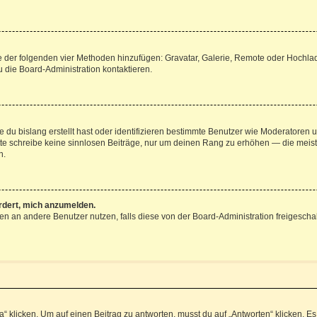
ine der folgenden vier Methoden hinzufügen: Gravatar, Galerie, Remote oder Hochl
 die Board-Administration kontaktieren.
 du bislang erstellt hast oder identifizieren bestimmte Benutzer wie Moderatoren
Bitte schreibe keine sinnlosen Beiträge, nur um deinen Rang zu erhöhen — die mei
n.
ordert, mich anzumelden.
chten an andere Benutzer nutzen, falls diese von der Board-Administration freige
icken. Um auf einen Beitrag zu antworten, musst du auf „Antworten“ klicken. Es kö