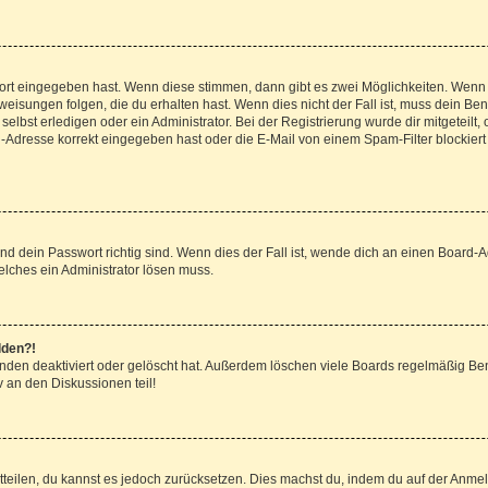
wort eingegeben hast. Wenn diese stimmen, dann gibt es zwei Möglichkeiten. Wen
isungen folgen, die du erhalten hast. Wenn dies nicht der Fall ist, muss dein Ben
lbst erledigen oder ein Administrator. Bei der Registrierung wurde dir mitgeteilt, o
-Adresse korrekt eingegeben hast oder die E-Mail von einem Spam-Filter blockiert 
d dein Passwort richtig sind. Wenn dies der Fall ist, wende dich an einen Board-Ad
elches ein Administrator lösen muss.
lden?!
nden deaktiviert oder gelöscht hat. Außerdem löschen viele Boards regelmäßig Benu
 an den Diskussionen teil!
mitteilen, du kannst es jedoch zurücksetzen. Dies machst du, indem du auf der Anme