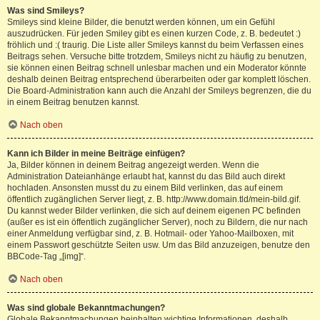
Was sind Smileys?
Smileys sind kleine Bilder, die benutzt werden können, um ein Gefühl
auszudrücken. Für jeden Smiley gibt es einen kurzen Code, z. B. bedeutet :)
fröhlich und :( traurig. Die Liste aller Smileys kannst du beim Verfassen eines
Beitrags sehen. Versuche bitte trotzdem, Smileys nicht zu häufig zu benutzen,
sie können einen Beitrag schnell unlesbar machen und ein Moderator könnte
deshalb deinen Beitrag entsprechend überarbeiten oder gar komplett löschen.
Die Board-Administration kann auch die Anzahl der Smileys begrenzen, die du
in einem Beitrag benutzen kannst.
Nach oben
Kann ich Bilder in meine Beiträge einfügen?
Ja, Bilder können in deinem Beitrag angezeigt werden. Wenn die
Administration Dateianhänge erlaubt hat, kannst du das Bild auch direkt
hochladen. Ansonsten musst du zu einem Bild verlinken, das auf einem
öffentlich zugänglichen Server liegt, z. B. http://www.domain.tld/mein-bild.gif.
Du kannst weder Bilder verlinken, die sich auf deinem eigenen PC befinden
(außer es ist ein öffentlich zugänglicher Server), noch zu Bildern, die nur nach
einer Anmeldung verfügbar sind, z. B. Hotmail- oder Yahoo-Mailboxen, mit
einem Passwort geschützte Seiten usw. Um das Bild anzuzeigen, benutze den
BBCode-Tag „[img]“.
Nach oben
Was sind globale Bekanntmachungen?
Globale Bekanntmachungen beinhalten wichtige Informationen, deshalb