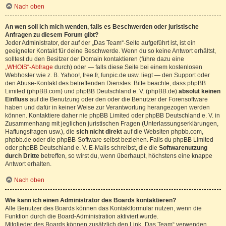
Nach oben
An wen soll ich mich wenden, falls es Beschwerden oder juristische
Anfragen zu diesem Forum gibt?
Jeder Administrator, der auf der „Das Team“-Seite aufgeführt ist, ist ein
geeigneter Kontakt für deine Beschwerde. Wenn du so keine Antwort erhältst,
solltest du den Besitzer der Domain kontaktieren (führe dazu eine
„WHOIS“-Abfrage
durch) oder — falls diese Seite bei einem kostenlosen
Webhoster wie z. B. Yahoo!, free.fr, funpic.de usw. liegt — den Support oder
den Abuse-Kontakt des betreffenden Dienstes. Bitte beachte, dass phpBB
Limited (phpBB.com) und phpBB Deutschland e. V. (phpBB.de)
absolut keinen
Einfluss
auf die Benutzung oder den oder die Benutzer der Forensoftware
haben und dafür in keiner Weise zur Verantwortung herangezogen werden
können. Kontaktiere daher nie phpBB Limited oder phpBB Deutschland e. V. in
Zusammenhang mit jeglichen juristischen Fragen (Unterlassungserklärungen,
Haftungsfragen usw.), die
sich nicht direkt
auf die Websiten phpbb.com,
phpbb.de oder die phpBB-Software selbst beziehen. Falls du phpBB Limited
oder phpBB Deutschland e. V. E-Mails schreibst, die die
Softwarenutzung
durch Dritte
betreffen, so wirst du, wenn überhaupt, höchstens eine knappe
Antwort erhalten.
Nach oben
Wie kann ich einen Administrator des Boards kontaktieren?
Alle Benutzer des Boards können das Kontaktformular nutzen, wenn die
Funktion durch die Board-Administration aktiviert wurde.
Mitglieder des Boards können zusätzlich den Link „Das Team“ verwenden.