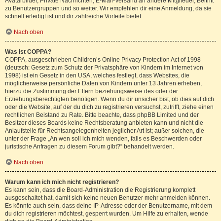
Avatarbilder, Private Nachrichten, E-Mail-Versand an andere Mitglieder, Beitritt
zu Benutzergruppen und so weiter. Wir empfehlen dir eine Anmeldung, da sie
schnell erledigt ist und dir zahlreiche Vorteile bietet.
Nach oben
Was ist COPPA?
COPPA, ausgeschrieben Children’s Online Privacy Protection Act of 1998
(deutsch: Gesetz zum Schutz der Privatsphäre von Kindern im Internet von
1998) ist ein Gesetz in den USA, welches festlegt, dass Websites, die
möglicherweise persönliche Daten von Kindern unter 13 Jahren erheben,
hierzu die Zustimmung der Eltern beziehungsweise des oder der
Erziehungsberechtigten benötigen. Wenn du dir unsicher bist, ob dies auf dich
oder die Website, auf der du dich zu registrieren versuchst, zutrifft, ziehe einen
rechtlichen Beistand zu Rate. Bitte beachte, dass phpBB Limited und der
Besitzer dieses Boards keine Rechtsberatung anbieten kann und nicht die
Anlaufstelle für Rechtsangelegenheiten jeglicher Art ist; außer solchen, die
unter der Frage „An wen soll ich mich wenden, falls es Beschwerden oder
juristische Anfragen zu diesem Forum gibt?“ behandelt werden.
Nach oben
Warum kann ich mich nicht registrieren?
Es kann sein, dass die Board-Administration die Registrierung komplett
ausgeschaltet hat, damit sich keine neuen Benutzer mehr anmelden können.
Es könnte auch sein, dass deine IP-Adresse oder der Benutzername, mit dem
du dich registrieren möchtest, gesperrt wurden. Um Hilfe zu erhalten, wende