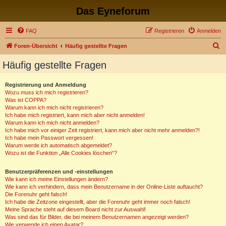
Das Eyneforum
FAQ
Registrieren
Anmelden
S
Foren-Übersicht
Häufig gestellte Fragen
u
Häufig gestellte Fragen
c
h
Registrierung und Anmeldung
Wozu muss ich mich registrieren?
e
Was ist COPPA?
Warum kann ich mich nicht registrieren?
Ich habe mich registriert, kann mich aber nicht anmelden!
Warum kann ich mich nicht anmelden?
Ich habe mich vor einiger Zeit registriert, kann mich aber nicht mehr anmelden?!
Ich habe mein Passwort vergessen!
Warum werde ich automatisch abgemeldet?
Wozu ist die Funktion „Alle Cookies löschen“?
Benutzerpräferenzen und -einstellungen
Wie kann ich meine Einstellungen ändern?
Wie kann ich verhindern, dass mein Benutzername in der Online-Liste auftaucht?
Die Forenuhr geht falsch!
Ich habe die Zeitzone eingestellt, aber die Forenuhr geht immer noch falsch!
Meine Sprache steht auf diesem Board nicht zur Auswahl!
Was sind das für Bilder, die bei meinem Benutzernamen angezeigt werden?
Wie verwende ich einen Avatar?