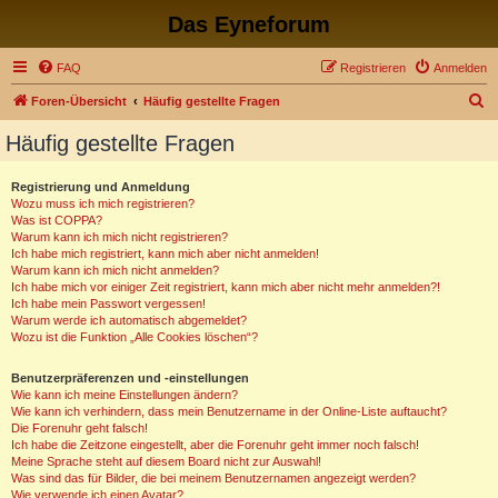
Das Eyneforum
FAQ
Registrieren
Anmelden
S
Foren-Übersicht
Häufig gestellte Fragen
u
Häufig gestellte Fragen
c
h
Registrierung und Anmeldung
Wozu muss ich mich registrieren?
e
Was ist COPPA?
Warum kann ich mich nicht registrieren?
Ich habe mich registriert, kann mich aber nicht anmelden!
Warum kann ich mich nicht anmelden?
Ich habe mich vor einiger Zeit registriert, kann mich aber nicht mehr anmelden?!
Ich habe mein Passwort vergessen!
Warum werde ich automatisch abgemeldet?
Wozu ist die Funktion „Alle Cookies löschen“?
Benutzerpräferenzen und -einstellungen
Wie kann ich meine Einstellungen ändern?
Wie kann ich verhindern, dass mein Benutzername in der Online-Liste auftaucht?
Die Forenuhr geht falsch!
Ich habe die Zeitzone eingestellt, aber die Forenuhr geht immer noch falsch!
Meine Sprache steht auf diesem Board nicht zur Auswahl!
Was sind das für Bilder, die bei meinem Benutzernamen angezeigt werden?
Wie verwende ich einen Avatar?