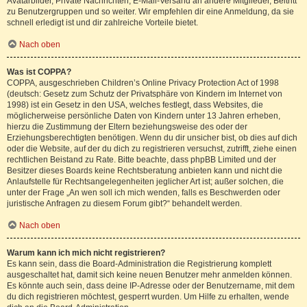
Avatarbilder, Private Nachrichten, E-Mail-Versand an andere Mitglieder, Beitritt
zu Benutzergruppen und so weiter. Wir empfehlen dir eine Anmeldung, da sie
schnell erledigt ist und dir zahlreiche Vorteile bietet.
Nach oben
Was ist COPPA?
COPPA, ausgeschrieben Children’s Online Privacy Protection Act of 1998
(deutsch: Gesetz zum Schutz der Privatsphäre von Kindern im Internet von
1998) ist ein Gesetz in den USA, welches festlegt, dass Websites, die
möglicherweise persönliche Daten von Kindern unter 13 Jahren erheben,
hierzu die Zustimmung der Eltern beziehungsweise des oder der
Erziehungsberechtigten benötigen. Wenn du dir unsicher bist, ob dies auf dich
oder die Website, auf der du dich zu registrieren versuchst, zutrifft, ziehe einen
rechtlichen Beistand zu Rate. Bitte beachte, dass phpBB Limited und der
Besitzer dieses Boards keine Rechtsberatung anbieten kann und nicht die
Anlaufstelle für Rechtsangelegenheiten jeglicher Art ist; außer solchen, die
unter der Frage „An wen soll ich mich wenden, falls es Beschwerden oder
juristische Anfragen zu diesem Forum gibt?“ behandelt werden.
Nach oben
Warum kann ich mich nicht registrieren?
Es kann sein, dass die Board-Administration die Registrierung komplett
ausgeschaltet hat, damit sich keine neuen Benutzer mehr anmelden können.
Es könnte auch sein, dass deine IP-Adresse oder der Benutzername, mit dem
du dich registrieren möchtest, gesperrt wurden. Um Hilfe zu erhalten, wende