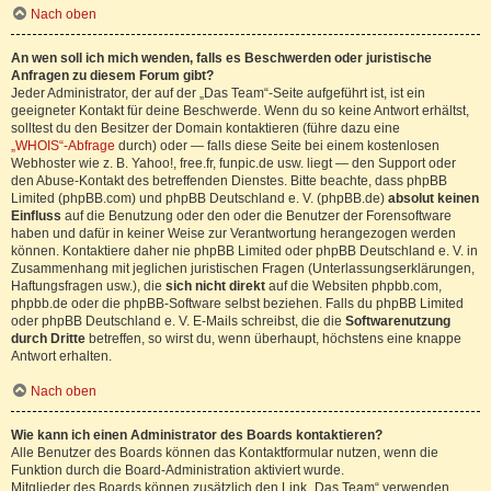
Nach oben
An wen soll ich mich wenden, falls es Beschwerden oder juristische
Anfragen zu diesem Forum gibt?
Jeder Administrator, der auf der „Das Team“-Seite aufgeführt ist, ist ein
geeigneter Kontakt für deine Beschwerde. Wenn du so keine Antwort erhältst,
solltest du den Besitzer der Domain kontaktieren (führe dazu eine
„WHOIS“-Abfrage
durch) oder — falls diese Seite bei einem kostenlosen
Webhoster wie z. B. Yahoo!, free.fr, funpic.de usw. liegt — den Support oder
den Abuse-Kontakt des betreffenden Dienstes. Bitte beachte, dass phpBB
Limited (phpBB.com) und phpBB Deutschland e. V. (phpBB.de)
absolut keinen
Einfluss
auf die Benutzung oder den oder die Benutzer der Forensoftware
haben und dafür in keiner Weise zur Verantwortung herangezogen werden
können. Kontaktiere daher nie phpBB Limited oder phpBB Deutschland e. V. in
Zusammenhang mit jeglichen juristischen Fragen (Unterlassungserklärungen,
Haftungsfragen usw.), die
sich nicht direkt
auf die Websiten phpbb.com,
phpbb.de oder die phpBB-Software selbst beziehen. Falls du phpBB Limited
oder phpBB Deutschland e. V. E-Mails schreibst, die die
Softwarenutzung
durch Dritte
betreffen, so wirst du, wenn überhaupt, höchstens eine knappe
Antwort erhalten.
Nach oben
Wie kann ich einen Administrator des Boards kontaktieren?
Alle Benutzer des Boards können das Kontaktformular nutzen, wenn die
Funktion durch die Board-Administration aktiviert wurde.
Mitglieder des Boards können zusätzlich den Link „Das Team“ verwenden.