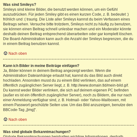
Was sind Smileys?
Smileys sind kleine Bilder, die benutzt werden können, um ein Gefühl
auszudrücken. Für jeden Smiley gibt es einen kurzen Code, z. B. bedeutet :)
fröhlich und :( traurig. Die Liste aller Smileys kannst du beim Verfassen eines
Beitrags sehen. Versuche bitte trotzdem, Smileys nicht zu häufig zu benutzen,
sie können einen Beitrag schnell unlesbar machen und ein Moderator könnte
deshalb deinen Beitrag entsprechend überarbeiten oder gar komplett löschen.
Die Board-Administration kann auch die Anzahl der Smileys begrenzen, die du
in einem Beitrag benutzen kannst.
Nach oben
Kann ich Bilder in meine Beiträge einfügen?
Ja, Bilder können in deinem Beitrag angezeigt werden. Wenn die
Administration Dateianhänge erlaubt hat, kannst du das Bild auch direkt
hochladen. Ansonsten musst du zu einem Bild verlinken, das auf einem
öffentlich zugänglichen Server liegt, z. B. http://www.domain.tld/mein-bild.gif.
Du kannst weder Bilder verlinken, die sich auf deinem eigenen PC befinden
(außer es ist ein öffentlich zugänglicher Server), noch zu Bildern, die nur nach
einer Anmeldung verfügbar sind, z. B. Hotmail- oder Yahoo-Mailboxen, mit
einem Passwort geschützte Seiten usw. Um das Bild anzuzeigen, benutze den
BBCode-Tag „[img]“.
Nach oben
Was sind globale Bekanntmachungen?
Globale Bekanntmachungen beinhalten wichtige Informationen, deshalb